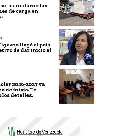
l, se reanudaron las
es de carga en
a
s
iguera llegó al país
etivo de dar inicio al
colar 2026-2027 ya
a de inicio. Te
los detalles.