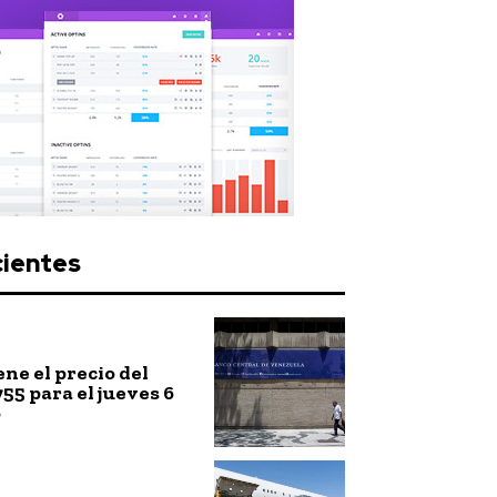
cientes
ne el precio del
755 para el jueves 6
o