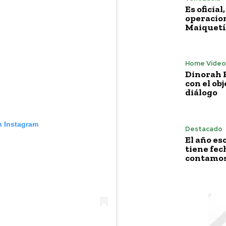
Es oficia
operacion
Maiquetí
Home Vídeo
Dinorah F
con el obj
diálogo
n Instagram
Destacado
El año es
tiene fech
contamos 