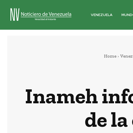
VENEZUELA
MUND
Home
Venez
Inameh inf
de la