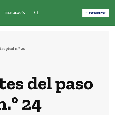
TECNOLOGÍA
SUSCRIBIRSE
ropical n.° 24
es del paso
n.° 24