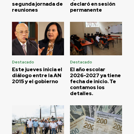
segunda jornada de
declaró en sesión
reuniones
permanente
Destacado
Destacado
Este jueves inicia el
El año escolar
diálogo entre la AN
2026-2027 ya tiene
2015 y el gobierno
fecha de inicio. Te
contamos los
detalles.