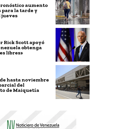
ronóstico aumento
s para la tarde y
 jueves
r Rick Scott apoyó
enezuela obtenga
es libres»
nde hasta noviembre
parcial del
to de Maiquetía