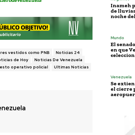
Inameh p
de lluvia
noche del
Mundo
El senado
en que V
res vestidos como PNB
Noticias 24
«eleccion
ticias de Hoy
Noticias De Venezuela
esto operativo policial
Ultimas Noticias
Venezuela
Se extie
el cierre 
aeropuer
enezuela