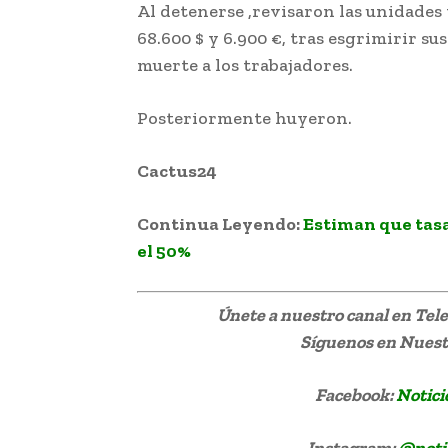
Al detenerse ,revisaron las unidades
68.600 $ y 6.900 €, tras esgrimirir 
muerte a los trabajadores.
Posteriormente huyeron.
Cactus24
Robaron más de 70 mil dól
Continua Leyendo:
Estiman que tas
el 50%
Únete a nuestro canal en Te
Síguenos
en Nuestr
Facebook:
Notici
Instagram:
@noti