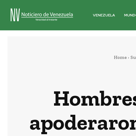
VENEZUELA
MUND
Home
Su
Hombres
apoderaron