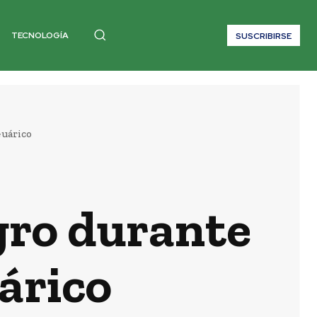
TECNOLOGÍA
SUSCRIBIRSE
Guárico
gro durante
árico