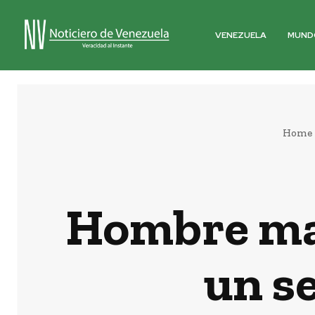
VENEZUELA
MUND
Home
Hombre mat
un s