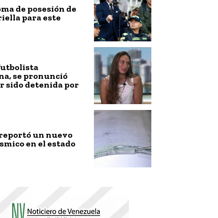
toma de posesión de
riella para este
futbolista
na, se pronunció
r sido detenida por
 reportó un nuevo
smico en el estado