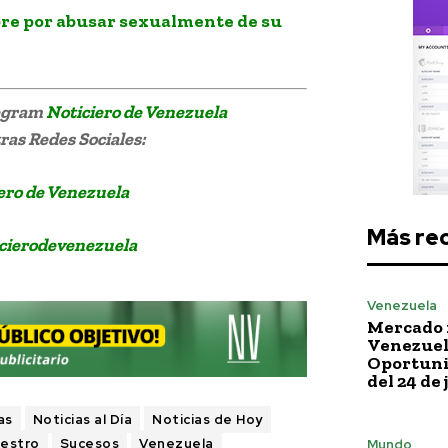
re por abusar sexualmente de su
legram
Noticiero de Venezuela
as Redes Sociales:
ero de Venezuela
Más re
cierodevenezuela
Venezuela
Mercado 
Venezuela
Oportuni
del 24 de 
as
Noticias al Día
Noticias de Hoy
estro
Sucesos
Venezuela
Mundo