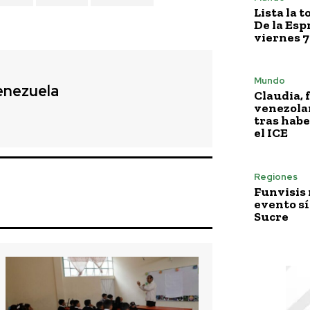
Lista la 
De la Esp
viernes 7
Mundo
enezuela
Claudia, 
venezola
tras habe
el ICE
Regiones
Funvisis
evento sí
Sucre