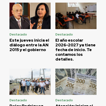
Destacado
Destacado
Este jueves inicia el
El año escolar
diálogo entre la AN
2026-2027 ya tiene
2015 y el gobierno
fecha de inicio. Te
contamos los
detalles.
Destacado
Destacado
Delcy Rodríguez
Atención: Inician el