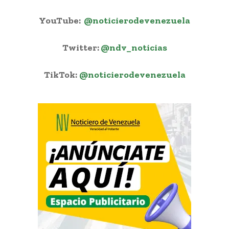
YouTube:
@noticierodevenezuela
Twitter:
@ndv_noticias
TikTok:
@noticierodevenezuela