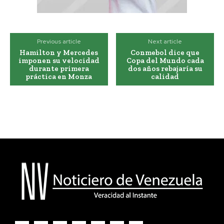
Previous article
Next article
Hamilton y Mercedes
Conmebol dice que
imponen su velocidad
Copa del Mundo cada
durante primera
dos años rebajaría su
práctica en Monza
calidad