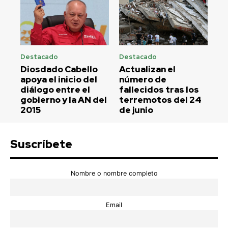
Destacado
Destacado
Diosdado Cabello
Actualizan el
apoya el inicio del
número de
diálogo entre el
fallecidos tras los
gobierno y la AN del
terremotos del 24
2015
de junio
Suscríbete
Nombre o nombre completo
Email