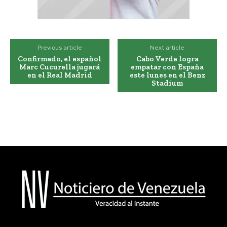
Previous article
Next article
Confirmado, el español
Cabo Verde logra
Marc Cucurella jugará
empatar con España
en el Real Madrid
este lunes en el Benz
Stadium