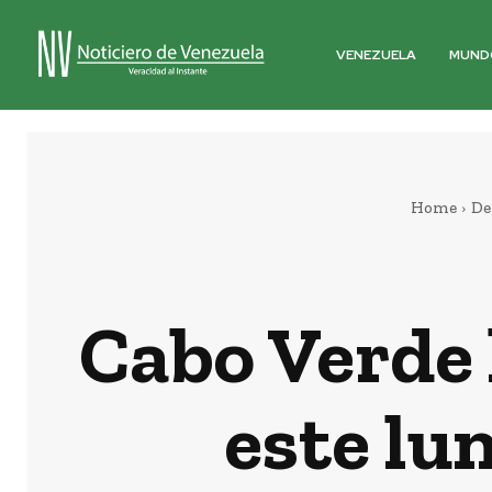
VENEZUELA
MUND
Home
De
Cabo Verde
este lu