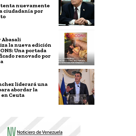
ntenta nuevamente
a ciudadanía por
to
 Abasali
za la nueva edición
CONS: Una portada
ficado renovado por
la
nchez liderará una
ara abordar la
 en Ceuta