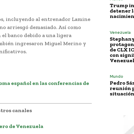
Trump i
detener l
nacimien
os, incluyendo al entrenador Lamine
 no arriesgó demasiado. Así como
Venezuela
 el banco debido a una ligera
Stephany
mbién ingresaron Miguel Merino y
protagoni
de CLX I
ificativos.
con signi
Venezue
Mundo
Pedro Sá
dioma español en las conferencias de
reunión p
situación
tros canales
ero de Venezuela