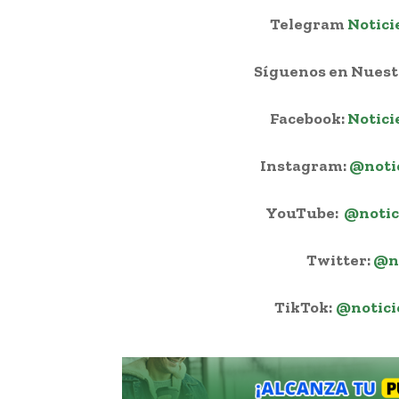
Telegram
Notici
Síguenos en Nuestr
Facebook:
Notici
Instagram:
@noti
YouTube:
@notic
Twitter:
@n
TikTok:
@notici