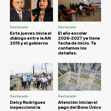
Destacado
Destacado
Este jueves inicia el
El año escolar
diálogo entre la AN
2026-2027 ya tiene
2015 y el gobierno
fecha de inicio. Te
contamos los
detalles.
Destacado
Destacado
Delcy Rodríguez
Atención: Inician el
inspeccionó la
pago del Bono Único