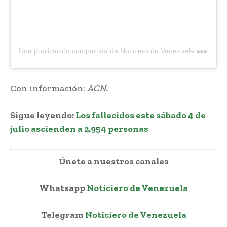
U
na publicación compartida de Noticiero de Venezuela | Noticias (@noticierodevenezuela)
Con información:
ACN.
Sigue leyendo:
Los fallecidos este sábado 4 de
julio ascienden a 2.954 personas
Únete a nuestros canales
Whatsapp
Noticiero de Venezuela
Telegram
Noticiero de Venezuela