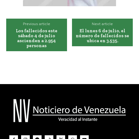
Previous article
Next article
Los fallecidos este
El lunes 6 de julio, el
sábado 4 de julio
número de fallecidos se
ascienden a 2.954
ubica en 3.535.
personas