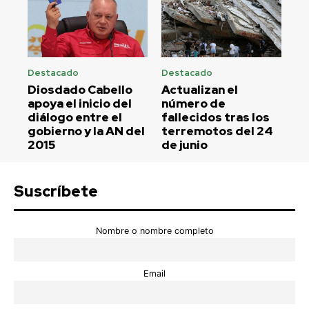
Destacado
Destacado
Diosdado Cabello
Actualizan el
apoya el inicio del
número de
diálogo entre el
fallecidos tras los
gobierno y la AN del
terremotos del 24
2015
de junio
Suscríbete
Nombre o nombre completo
Email