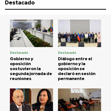
Destacado
Destacado
Destacado
Gobierno y
Diálogo entre el
oposición
gobierno y la
sostuvieron la
oposición se
segunda jornada de
declaró en sesión
reuniones
permanente