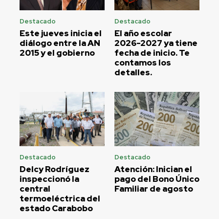
Destacado
Destacado
Este jueves inicia el
El año escolar
diálogo entre la AN
2026-2027 ya tiene
2015 y el gobierno
fecha de inicio. Te
contamos los
detalles.
Destacado
Destacado
Delcy Rodríguez
Atención: Inician el
inspeccionó la
pago del Bono Único
central
Familiar de agosto
termoeléctrica del
estado Carabobo