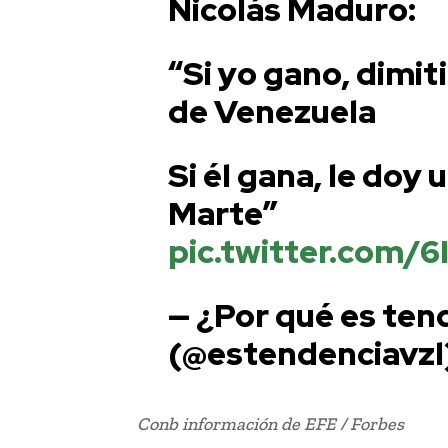
Nicolás Maduro:
“Si yo gano, dimit
de Venezuela
Si él gana, le doy u
Marte”
pic.twitter.com/
— ¿Por qué es ten
(@estendenciavzl
Conb información de EFE / Forbes