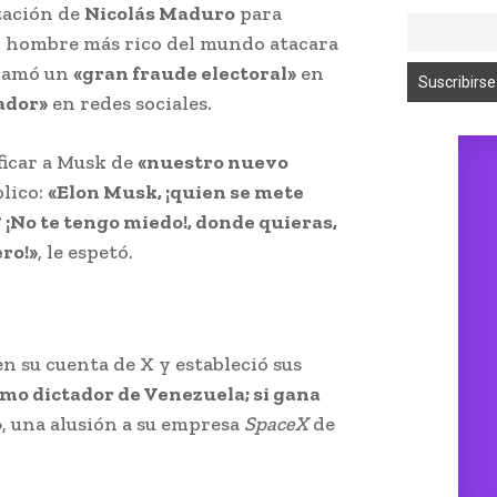
tación de
Nicolás Maduro
para
l hombre más rico del mundo atacara
llamó un
«gran fraude electoral»
en
ador»
en redes sociales.
ficar a Musk de
«nuestro nuevo
blico:
«Elon Musk, ¡quien se mete
? ¡No te tengo miedo!, donde quieras,
ero!»
, le espetó.
en su cuenta de X y estableció sus
como dictador de Venezuela; si gana
»
, una alusión a su empresa
SpaceX
de