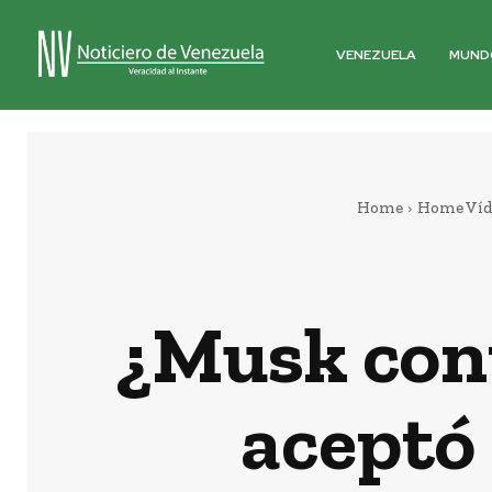
VENEZUELA
MUND
Home
Home Víd
¿Musk cont
aceptó 