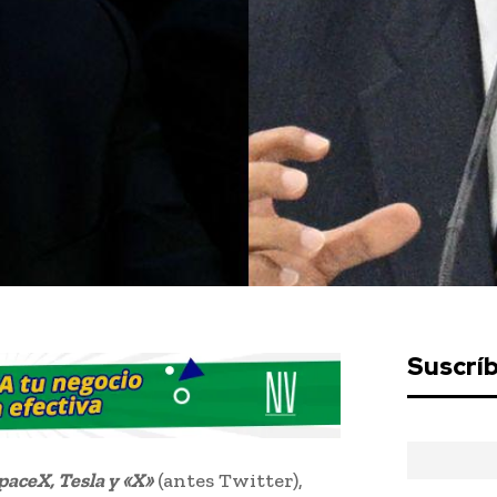
Suscrí
paceX, Tesla y «X»
(antes Twitter),