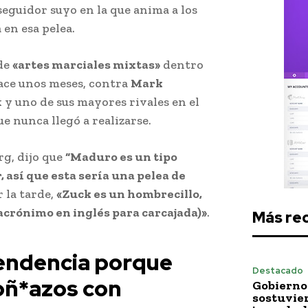
seguidor suyo en la que anima a los
en esa pelea.
 de
«artes marciales mixtas»
dentro
ace unos meses, contra
Mark
 y uno de sus mayores rivales en el
e nunca llegó a realizarse.
g, dijo que
“Maduro es un tipo
 así que esta sería una pelea de
 la tarde,
«Zuck es un hombrecillo,
(acrónimo en inglés para carcajada)»
.
Más re
endencia porque
Destacado
oñ*azos con
Gobierno 
sostuvie