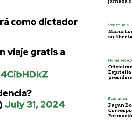
jornada 
irá como dictador
Venezuela
María Lo
su libert
n viaje gratis a
Home Vídeo
Oficialme
6I4CibHDkZ
Espriella
presiden
dencia?
Economía
)
July 31, 2024
Pagan Bo
Correspo
Formació