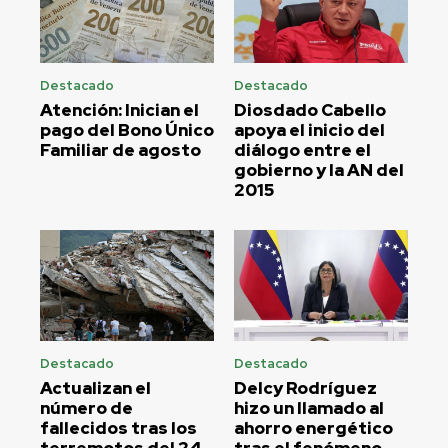
Destacado
Destacado
Atención: Inician el
Diosdado Cabello
pago del Bono Único
apoya el inicio del
Familiar de agosto
diálogo entre el
gobierno y la AN del
2015
Destacado
Destacado
Actualizan el
Delcy Rodríguez
número de
hizo un llamado al
fallecidos tras los
ahorro energético
terremotos del 24
tras el fenómeno