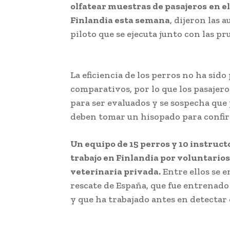
olfatear muestras de pasajeros
;
en e
Finlandia esta semana
, dijeron las 
piloto
;
que se ejecuta junto con las pr
Detectar el coronavirus con perros
La eficiencia de los perros no ha sido
comparativos, por lo que los pasajero
para ser evaluados y se sospecha que
deben
;
tomar un hisopado para confir
Un equipo de 15 perros y 10 instruct
trabajo en Finlandia por voluntarios
veterinaria privada.
Entre ellos se e
rescate
;
de España, que fue entrenado
y que ha trabajado antes en detectar
con perros