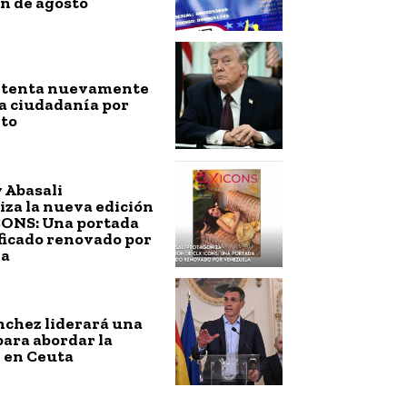
n de agosto
ntenta nuevamente
a ciudadanía por
to
 Abasali
za la nueva edición
CONS: Una portada
ficado renovado por
la
nchez liderará una
ara abordar la
 en Ceuta