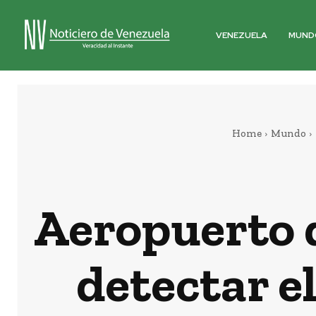
VENEZUELA
MUND
Home
Mundo
Aeropuerto d
detectar e