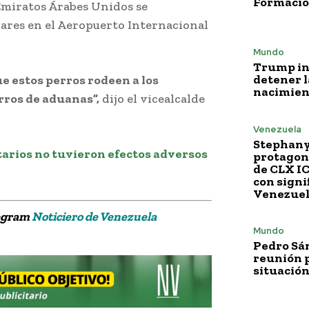
Formació
Emiratos Árabes Unidos se
lares
;
en el Aeropuerto Internacional
Mundo
Trump i
detener l
ue estos perros rodeen a los
nacimien
rros de aduanas”,
;
dijo el vicealcalde
el coronavirus con perros
Venezuela
Stephany
arios no tuvieron efectos adversos
protagoni
de CLX I
con signi
Venezue
legram
Noticiero de Venezuela
Mundo
Pedro Sá
reunión p
situación