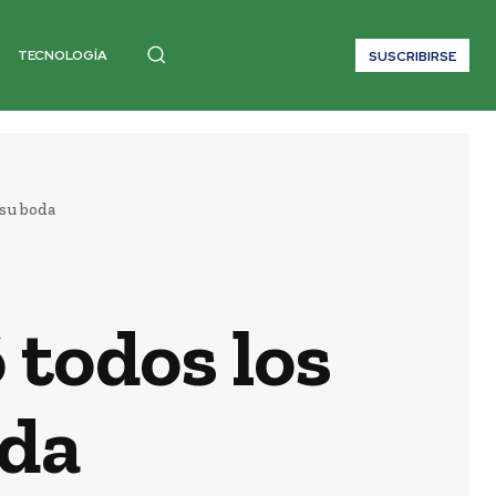
TECNOLOGÍA
SUSCRIBIRSE
 su boda
 todos los
oda