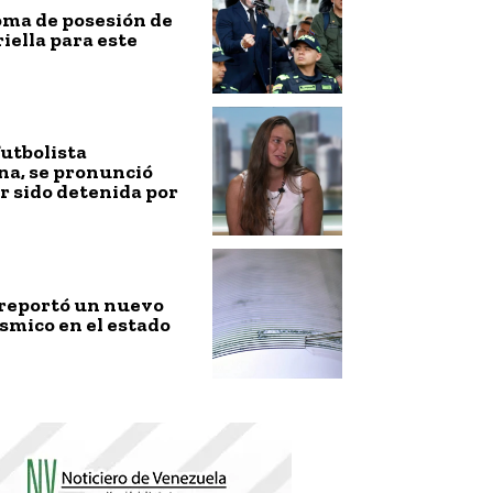
toma de posesión de
riella para este
futbolista
na, se pronunció
r sido detenida por
 reportó un nuevo
smico en el estado