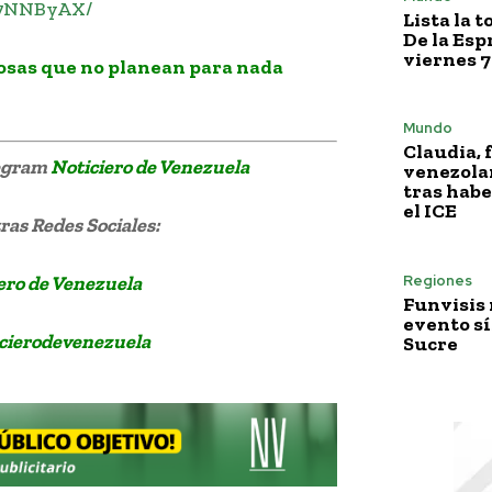
97NNByAX/
Lista la 
De la Esp
viernes 7
osas que no planean para nada
Mundo
Claudia, 
legram
Noticiero de Venezuela
venezola
tras habe
el ICE
as Redes Sociales:
ero de Venezuela
Regiones
Funvisis
evento sí
cierodevenezuela
Sucre