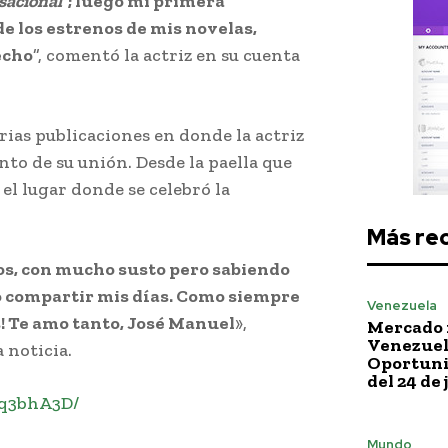
sacional
”; luego mi primera
e los estrenos de mis novelas,
echo
”, comentó la actriz en su cuenta
arias publicaciones en donde la actriz
nto de su unión. Desde la paella que
el lugar donde se celebró la
Más re
vios, con mucho susto pero sabiendo
o compartir mis días. Como siempre
Venezuela
! Te amo tanto, José Manuel
»,
Mercado 
Venezuela
 noticia.
Oportuni
del 24 de 
Pq3bhA3D/
Mundo