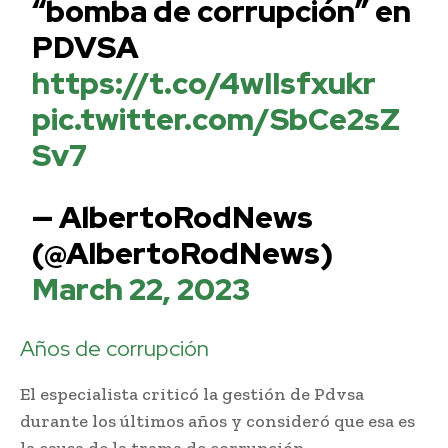
“bomba de corrupción” en
PDVSA
https://t.co/4wIIsfxukr
pic.twitter.com/SbCe2sZ
Sv7
— AlbertoRodNews
(@AlbertoRodNews)
March 22, 2023
Años de corrupción
El especialista criticó la gestión de Pdvsa
durante los últimos años y consideró que esa es
la causa de la trama de corrupción.