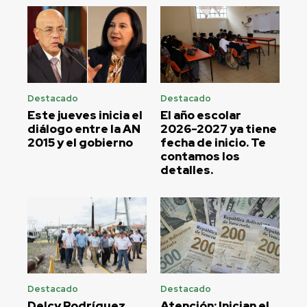
Destacado
Destacado
Este jueves inicia el
El año escolar
diálogo entre la AN
2026-2027 ya tiene
2015 y el gobierno
fecha de inicio. Te
contamos los
detalles.
Destacado
Destacado
Delcy Rodríguez
Atención: Inician el