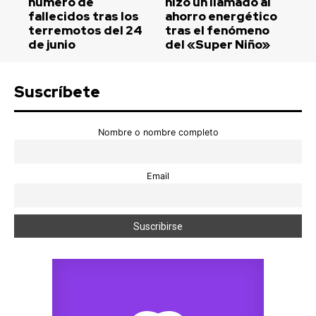
número de
hizo un llamado al
fallecidos tras los
ahorro energético
terremotos del 24
tras el fenómeno
de junio
del «Super Niño»
Suscríbete
Nombre o nombre completo
Email