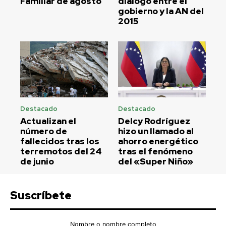
Familiar de agosto
diálogo entre el
gobierno y la AN del
2015
Destacado
Destacado
Actualizan el
Delcy Rodríguez
número de
hizo un llamado al
fallecidos tras los
ahorro energético
terremotos del 24
tras el fenómeno
de junio
del «Super Niño»
Suscríbete
Nombre o nombre completo