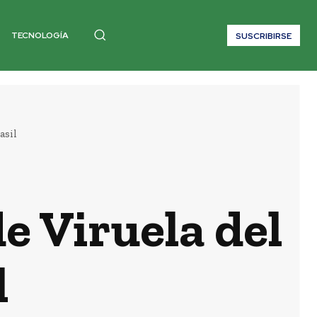
TECNOLOGÍA
SUSCRIBIRSE
asil
e Viruela del
l