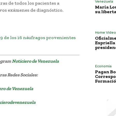
Venezuela
ras de todos los pacientes a
María Lo
tivos exámenes de diagnóstico.
su libert
Home Vídeo
 9 de los 16 náufragos provenientes
Oficialme
Espriella
presiden
legram
Noticiero de Venezuela
Economía
Pagan Bo
as Redes Sociales:
Correspo
Formació
ero de Venezuela
cierodevenezuela