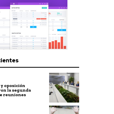
cientes
y oposición
ron la segunda
de reuniones