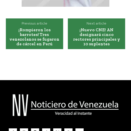
Previous article
Next article
¡Rompieron los
¡Nuevo CNE! AN
barrotes! Tres
designará cinco
venezolanos se fugaron
rectores principales y
de cárcel en Perú
10 suplentes