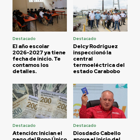
Destacado
Destacado
El año escolar
Delcy Rodríguez
2026-2027 ya tiene
inspeccionó la
fecha de inicio. Te
central
contamos los
termoeléctrica del
detalles.
estado Carabobo
Destacado
Destacado
Atención: Inician el
Diosdado Cabello
pago del Bono Único
apoya el inicio del