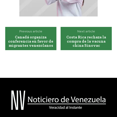
Previous article
Next article
Canadá organiza
Costa Rica rechaza la
conferencia en favor de
compra de la vacuna
migrantes venezolanos
china Sinovac