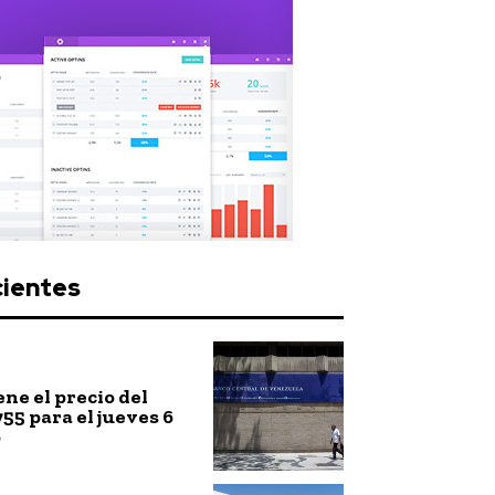
cientes
ne el precio del
755 para el jueves 6
o