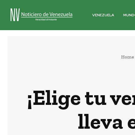
VENEZUELA
MUND
Home
¡Elige tu v
lleva 