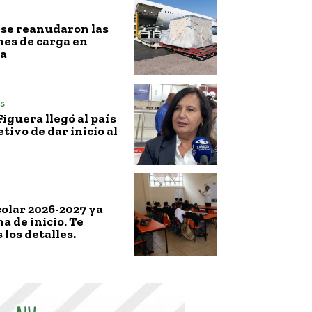
l, se reanudaron las
es de carga en
a
s
iguera llegó al país
etivo de dar inicio al
colar 2026-2027 ya
a de inicio. Te
los detalles.