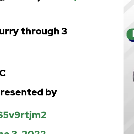
urry through 3
BC
resented by
JS5v9rtjm2
ne 3, 2022