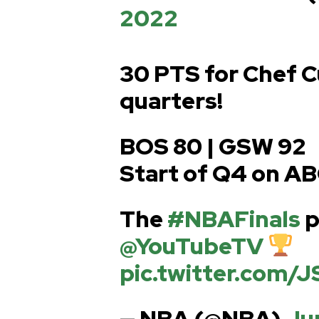
2022
30 PTS for Chef C
quarters!
BOS 80 | GSW 92
Start of Q4 on A
The
#NBAFinals
p
@YouTubeTV
pic.twitter.com/
— NBA (@NBA)
Ju