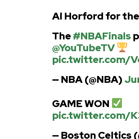
Al Horford for th
The
#NBAFinals
p
@YouTubeTV
pic.twitter.com
— NBA (@NBA)
Ju
GAME WON
pic.twitter.com/
— Boston Celtics 