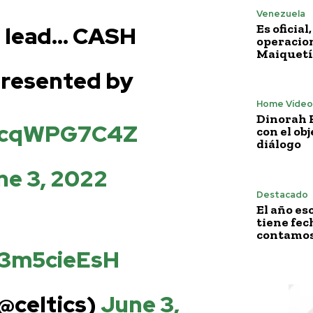
Venezuela
Es oficia
e lead… CASH
operacion
Maiquetí
resented by
Home Vídeo
Dinorah F
/VcqWPG7C4Z
con el obj
diálogo
ne 3, 2022
Destacado
El año es
tiene fech
contamos 
K3m5cieEsH
(@celtics)
June 3,