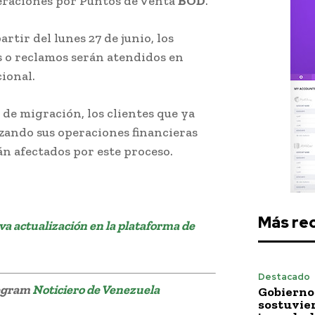
peraciones por Puntos de Venta
BOD
.
artir del lunes 27 de junio, los
s o reclamos serán atendidos en
ional.
de migración, los clientes que ya
zando sus operaciones financieras
án afectados por este proceso.
Más re
a actualización en la plataforma de
Destacado
legram
Noticiero de Venezuela
Gobierno 
sostuvie