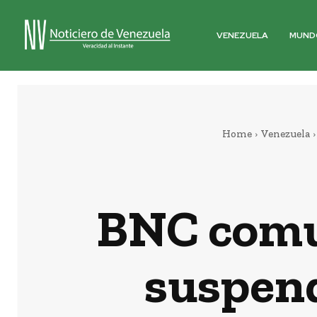
VENEZUELA
MUND
Home
Venezuela
BNC comun
suspend