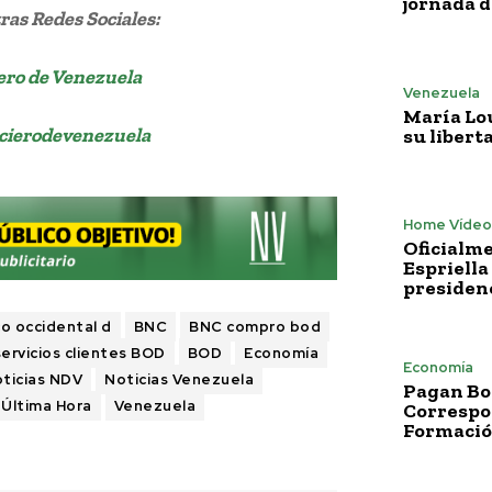
jornada 
as Redes Sociales:
ero de Venezuela
Venezuela
María Lo
cierodevenezuela
su libert
Home Vídeo
Oficialme
Espriella
presiden
o occidental d
BNC
BNC compro bod
rvicios clientes BOD
BOD
Economía
Economía
ticias NDV
Noticias Venezuela
Pagan Bo
Última Hora
Venezuela
Correspo
Formació