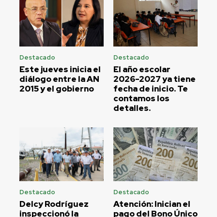
Destacado
Destacado
Este jueves inicia el
El año escolar
diálogo entre la AN
2026-2027 ya tiene
2015 y el gobierno
fecha de inicio. Te
contamos los
detalles.
Destacado
Destacado
Delcy Rodríguez
Atención: Inician el
inspeccionó la
pago del Bono Único