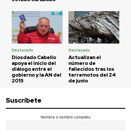
Destacado
Destacado
Diosdado Cabello
Actualizan el
apoya el inicio del
número de
diálogo entre el
fallecidos tras los
gobierno y la AN del
terremotos del 24
2015
de junio
Suscríbete
Nombre o nombre completo