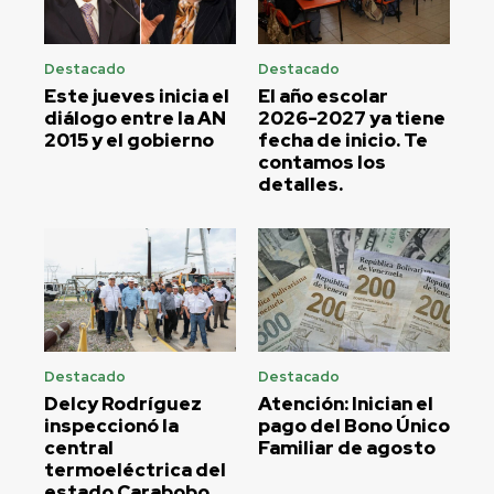
Destacado
Destacado
Este jueves inicia el
El año escolar
diálogo entre la AN
2026-2027 ya tiene
2015 y el gobierno
fecha de inicio. Te
contamos los
detalles.
Destacado
Destacado
Delcy Rodríguez
Atención: Inician el
inspeccionó la
pago del Bono Único
central
Familiar de agosto
termoeléctrica del
estado Carabobo