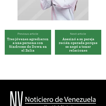
Previous article
Next article
Tres jóvenes agredieron
Asesinó a su pareja
a una persona con
recién operada porque
Síndrome de Down en
se negó a tener
el Zulia
relaciones