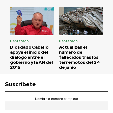
Destacado
Destacado
Diosdado Cabello
Actualizan el
apoya el inicio del
número de
diálogo entre el
fallecidos tras los
gobierno y la AN del
terremotos del 24
2015
de junio
Suscríbete
Nombre o nombre completo