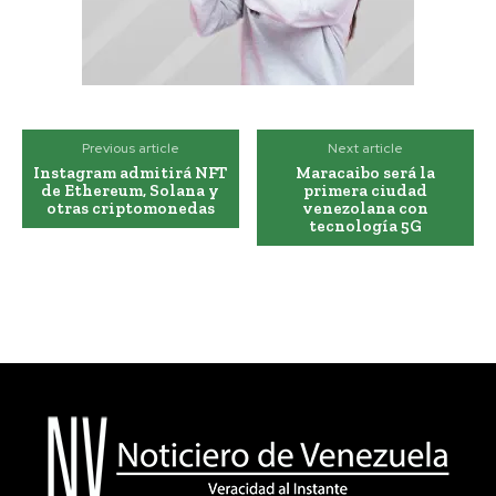
Previous article
Next article
Instagram admitirá NFT
Maracaibo será la
de Ethereum, Solana y
primera ciudad
otras criptomonedas
venezolana con
tecnología 5G