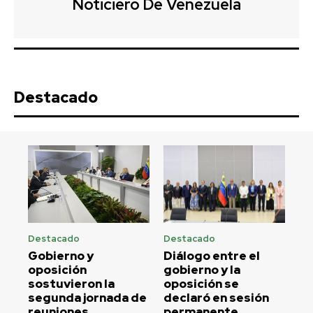
Noticiero De Venezuela
Destacado
Destacado
Destacado
Gobierno y
Diálogo entre el
oposición
gobierno y la
sostuvieron la
oposición se
segunda jornada de
declaró en sesión
reuniones
permanente