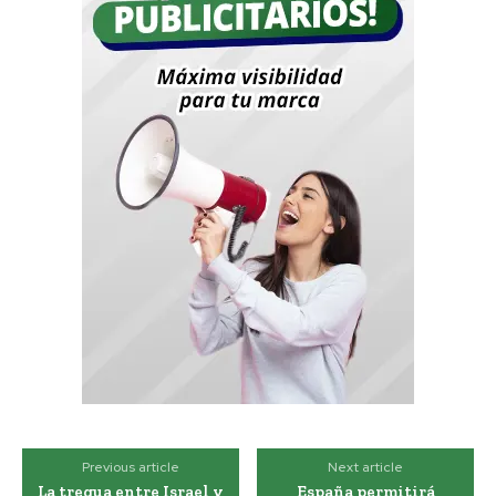
Previous article
Next article
La tregua entre Israel y
España permitirá