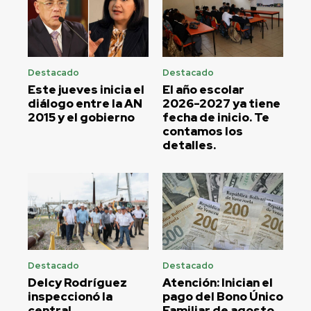
Destacado
Destacado
Este jueves inicia el
El año escolar
diálogo entre la AN
2026-2027 ya tiene
2015 y el gobierno
fecha de inicio. Te
contamos los
detalles.
Destacado
Destacado
Delcy Rodríguez
Atención: Inician el
inspeccionó la
pago del Bono Único
central
Familiar de agosto