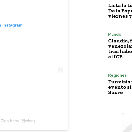
Lista la 
De la Esp
viernes 7
n Instagram
Mundo
Claudia, 
venezola
tras habe
el ICE
Regiones
Funvisis
evento sí
Sucre
 Zion baby (@zion)