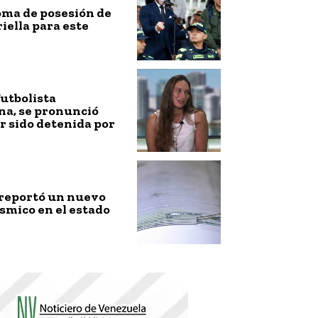
toma de posesión de
riella para este
futbolista
na, se pronunció
r sido detenida por
 reportó un nuevo
smico en el estado