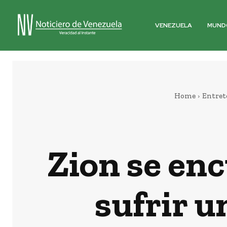
VENEZUELA
MUND
Home
Entret
Zion se enc
sufrir u