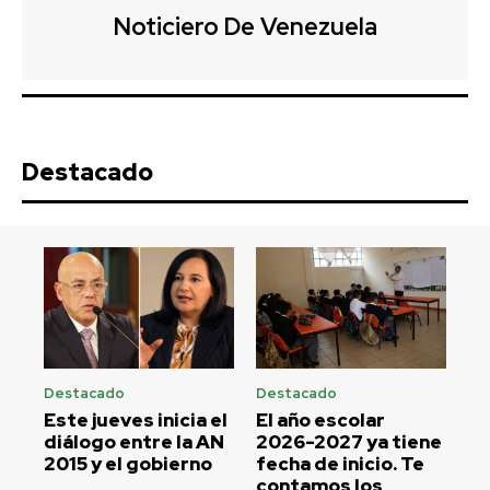
Noticiero De Venezuela
Destacado
Destacado
Destacado
Este jueves inicia el
El año escolar
diálogo entre la AN
2026-2027 ya tiene
2015 y el gobierno
fecha de inicio. Te
contamos los