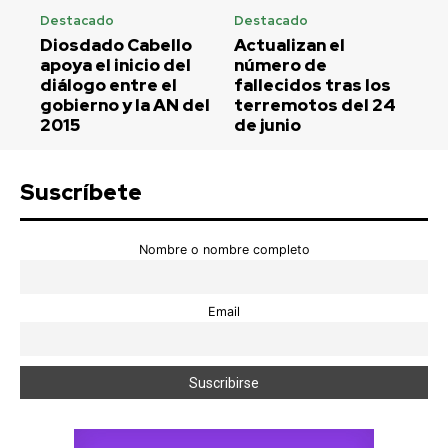
Destacado
Destacado
Diosdado Cabello
Actualizan el
apoya el inicio del
número de
diálogo entre el
fallecidos tras los
gobierno y la AN del
terremotos del 24
2015
de junio
Suscríbete
Nombre o nombre completo
Email