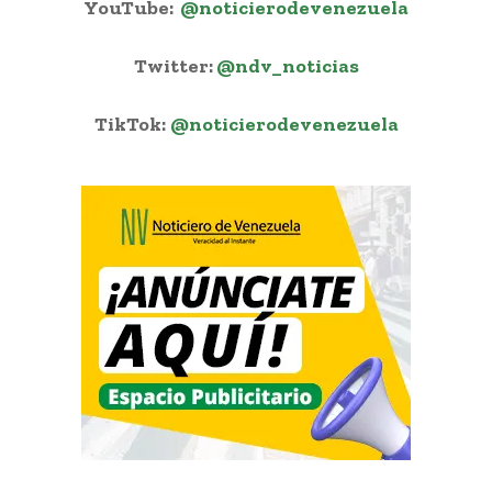
YouTube:
@noticierodevenezuela
Twitter:
@ndv_noticias
TikTok:
@noticierodevenezuela