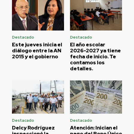
Destacado
Destacado
Este jueves inicia el
El año escolar
diálogo entre la AN
2026-2027 ya tiene
2015 y el gobierno
fecha de inicio. Te
contamos los
detalles.
Destacado
Destacado
Delcy Rodríguez
Atención: Inician el
inspeccionó la
pago del Bono Único