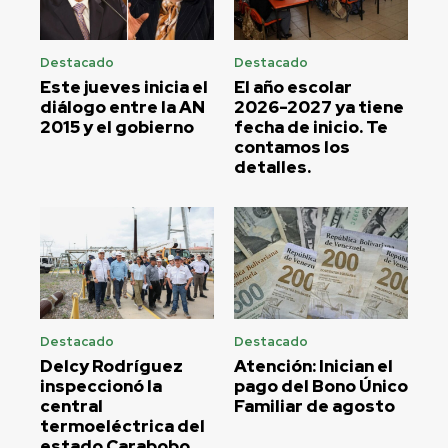
Destacado
Destacado
Este jueves inicia el
El año escolar
diálogo entre la AN
2026-2027 ya tiene
2015 y el gobierno
fecha de inicio. Te
contamos los
detalles.
Destacado
Destacado
Delcy Rodríguez
Atención: Inician el
inspeccionó la
pago del Bono Único
central
Familiar de agosto
termoeléctrica del
estado Carabobo