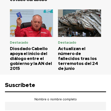
Destacado
Destacado
Diosdado Cabello
Actualizan el
apoya el inicio del
número de
diálogo entre el
fallecidos tras los
gobierno y la AN del
terremotos del 24
2015
de junio
Suscríbete
Nombre o nombre completo