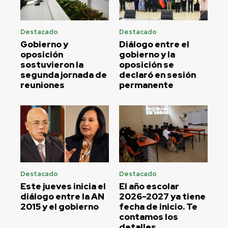
Destacado
Destacado
Gobierno y
Diálogo entre el
oposición
gobierno y la
sostuvieron la
oposición se
segunda jornada de
declaró en sesión
reuniones
permanente
Destacado
Destacado
Este jueves inicia el
El año escolar
diálogo entre la AN
2026-2027 ya tiene
2015 y el gobierno
fecha de inicio. Te
contamos los
detalles.