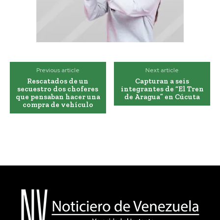
Previous article
Next article
Rescatados de un
Capturan a seis
secuestro dos choferes
integrantes de “El Tren
que pensaban hacer una
de Aragua” en Cúcuta
compra de vehículo