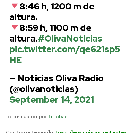
8:46 h, 1200 m de
altura.
8:59 h, 1100 m de
altura.
#OlivaNoticias
pic.twitter.com/qe621sp5
HE
— Noticias Oliva Radio
(@olivanoticias)
September 14, 2021
Información por
Infobae
.
Continua Leyendo:
Los videos más impactantes