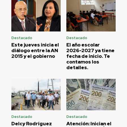
Destacado
Destacado
Este jueves inicia el
El año escolar
diálogo entre la AN
2026-2027 ya tiene
2015 y el gobierno
fecha de inicio. Te
contamos los
detalles.
Destacado
Destacado
Delcy Rodríguez
Atención: Inician el