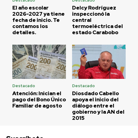
Destacado
Destacado
El año escolar
Delcy Rodríguez
2026-2027 ya tiene
inspeccionó la
fecha de inicio. Te
central
contamos los
termoeléctrica del
detalles.
estado Carabobo
Destacado
Destacado
Atención: Inician el
Diosdado Cabello
pago del Bono Único
apoya el inicio del
Familiar de agosto
diálogo entre el
gobierno y la AN del
2015