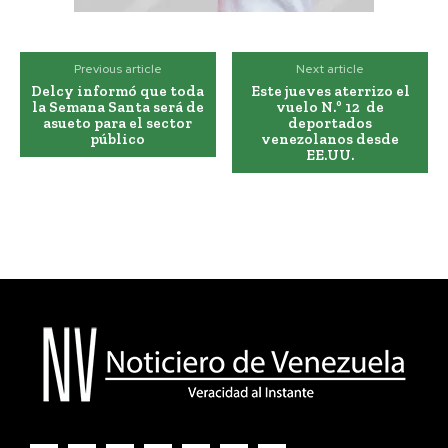
Previous article
Next article
Delcy informó que toda
Este jueves aterrizo el
la Semana Santa será de
vuelo N.º 12 de
asueto para el sector
deportados
público
venezolanos desde
EE.UU.