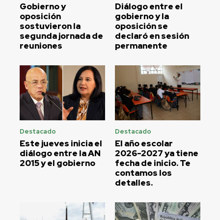
Gobierno y
Diálogo entre el
oposición
gobierno y la
sostuvieron la
oposición se
segunda jornada de
declaró en sesión
reuniones
permanente
Destacado
Destacado
Este jueves inicia el
El año escolar
diálogo entre la AN
2026-2027 ya tiene
2015 y el gobierno
fecha de inicio. Te
contamos los
detalles.