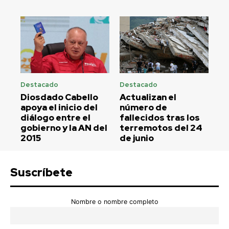
Destacado
Destacado
Diosdado Cabello
Actualizan el
apoya el inicio del
número de
diálogo entre el
fallecidos tras los
gobierno y la AN del
terremotos del 24
2015
de junio
Suscríbete
Nombre o nombre completo