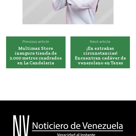
Previous article
Next article
Multimax Store
¡En extrañas
inaugura tienda de
circunstancias!
2.000 metros cuadrados
Encuentran cadáver de
en La Candelaria
venezolano en Texas