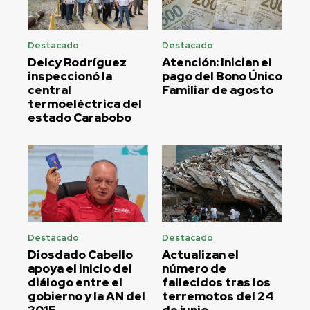
Destacado
Destacado
Delcy Rodríguez
Atención: Inician el
inspeccionó la
pago del Bono Único
central
Familiar de agosto
termoeléctrica del
estado Carabobo
Destacado
Destacado
Diosdado Cabello
Actualizan el
apoya el inicio del
número de
diálogo entre el
fallecidos tras los
gobierno y la AN del
terremotos del 24
2015
de junio