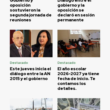
Gobierno y
Diálogo entre el
oposición
gobierno y la
sostuvieron la
oposición se
segunda jornada de
declaró en sesión
reuniones
permanente
Destacado
Destacado
Este jueves inicia el
El año escolar
diálogo entre la AN
2026-2027 ya tiene
2015 y el gobierno
fecha de inicio. Te
contamos los
detalles.