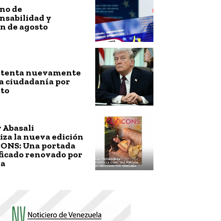
no de
nsabilidad y
n de agosto
ntenta nuevamente
a ciudadanía por
to
 Abasali
za la nueva edición
CONS: Una portada
ficado renovado por
la