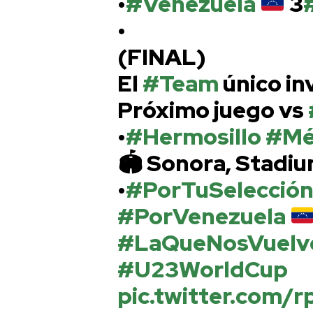
•
#Venezuela
3
•
(FINAL)
El
#Team
único in
Próximo juego vs
•
#Hermosillo
#Mé
🏟 Sonora, Stadi
•
#PorTuSelecció
#PorVenezuela
#LaQueNosVuelv
#U23WorldCup
pic.twitter.com/