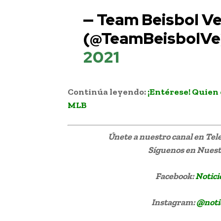
— Team Beisbol V
(@TeamBeisbolV
2021
Continúa leyendo:
¡Entérese! Quien 
MLB
Únete a nuestro canal en Te
Síguenos
en Nuestr
Facebook:
Notici
Instagram:
@noti