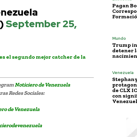
Pagan Bo
enezuela
Correspo
Formació
e)
September 25,
Mundo
Trump i
detener l
nacimien
es el segundo mejor catcher de la
Venezuela
Stephany
legram
Noticiero de Venezuela
protagoni
de CLX I
as Redes Sociales:
con signi
Venezue
ero de Venezuela
cierodevenezuela