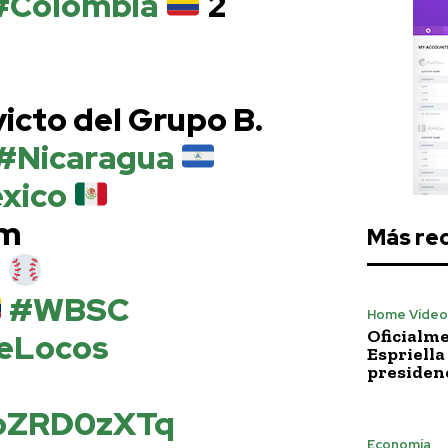
#Colombia
2
victo del Grupo B.
#Nicaragua
xico
um
Más re
n
#WBSC
Home Vídeo
Oficialme
eLocos
Espriella
presiden
rpZRD0zXTq
Economía