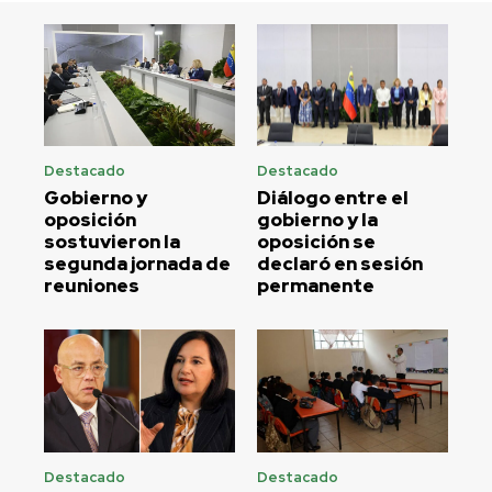
Destacado
Destacado
Gobierno y
Diálogo entre el
oposición
gobierno y la
sostuvieron la
oposición se
segunda jornada de
declaró en sesión
reuniones
permanente
Destacado
Destacado