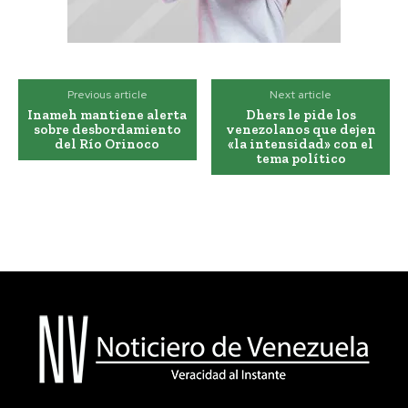
Previous article
Next article
Inameh mantiene alerta
Dhers le pide los
sobre desbordamiento
venezolanos que dejen
del Río Orinoco
«la intensidad» con el
tema político