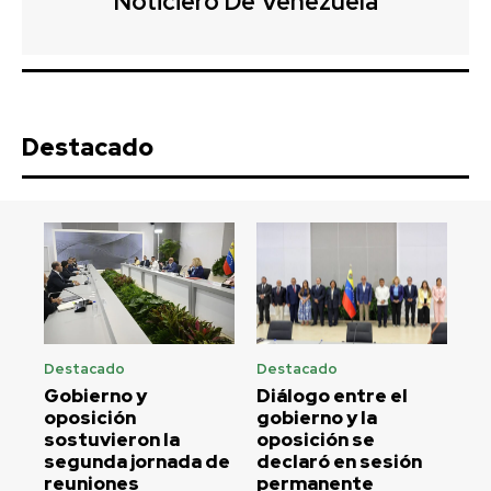
Noticiero De Venezuela
Destacado
Destacado
Destacado
Gobierno y
Diálogo entre el
oposición
gobierno y la
sostuvieron la
oposición se
segunda jornada de
declaró en sesión
reuniones
permanente