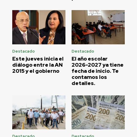
Destacado
Destacado
Este jueves inicia el
El año escolar
diálogo entre la AN
2026-2027 ya tiene
2015 y el gobierno
fecha de inicio. Te
contamos los
detalles.
Destacado
Destacado