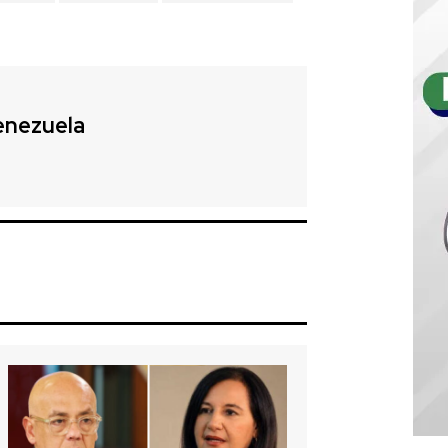
enezuela