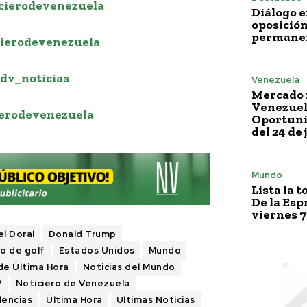
cierodevenezuela
Diálogo e
oposición
permane
ierodevenezuela
dv_noticias
Venezuela
Mercado 
Venezuela
erodevenezuela
Oportuni
del 24 de 
Mundo
Lista la 
De la Esp
viernes 7
l Doral
Donald Trump
o de golf
Estados Unidos
Mundo
de Última Hora
Noticias del Mundo
V
Noticiero de Venezuela
encias
Última Hora
Ultimas Noticias