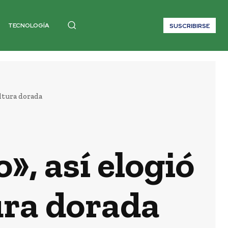
TECNOLOGÍA
SUSCRIBIRSE
ltura dorada
, así elogió
ura dorada