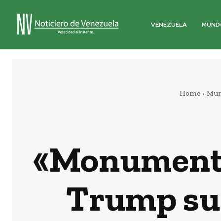
VENEZUELA
MUND
Home
Mu
«Monumento 
Trump su 