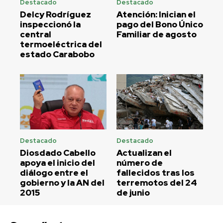
Destacado
Destacado
Delcy Rodríguez
Atención: Inician el
inspeccionó la
pago del Bono Único
central
Familiar de agosto
termoeléctrica del
estado Carabobo
Destacado
Destacado
Diosdado Cabello
Actualizan el
apoya el inicio del
número de
diálogo entre el
fallecidos tras los
gobierno y la AN del
terremotos del 24
2015
de junio