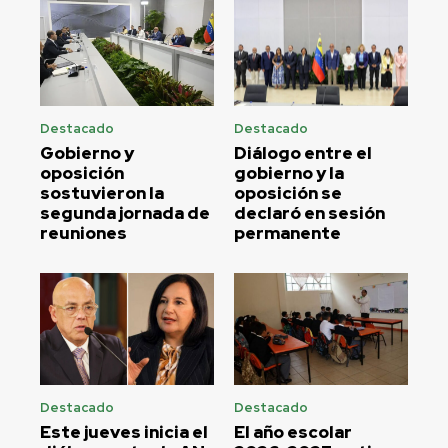
Destacado
Destacado
Gobierno y
Diálogo entre el
oposición
gobierno y la
sostuvieron la
oposición se
segunda jornada de
declaró en sesión
reuniones
permanente
Destacado
Destacado
Este jueves inicia el
El año escolar