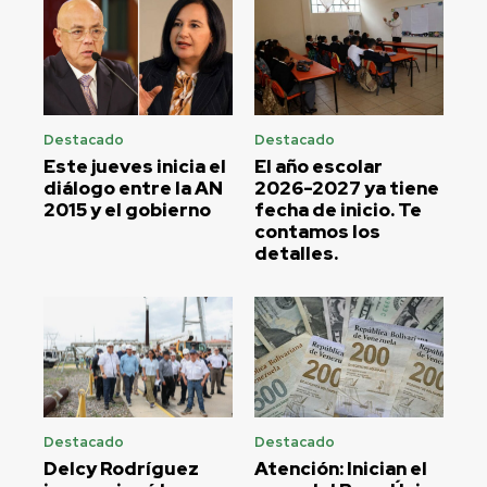
Destacado
Destacado
Este jueves inicia el
El año escolar
diálogo entre la AN
2026-2027 ya tiene
2015 y el gobierno
fecha de inicio. Te
contamos los
detalles.
Destacado
Destacado
Delcy Rodríguez
Atención: Inician el