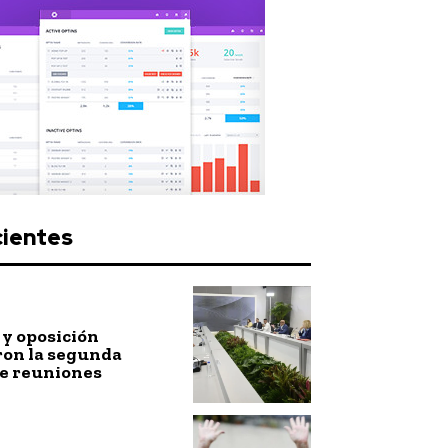
cientes
y oposición
ron la segunda
de reuniones