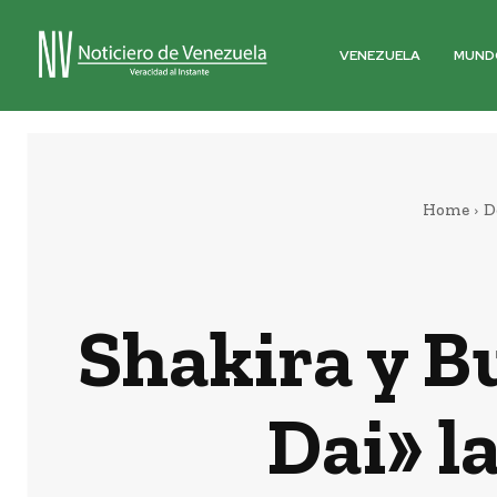
VENEZUELA
MUND
Home
D
Shakira y B
Dai» l